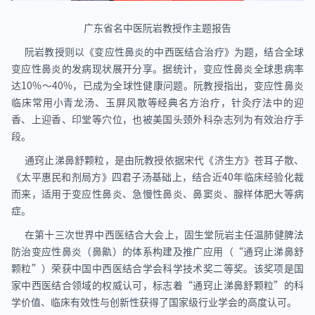
广东省名中医阮岩教授作主题报告
阮岩教授则以《变应性鼻炎的中西医结合治疗》为题，结合全球
变应性鼻炎的发病现状展开分享。据统计，变应性鼻炎全球患病率
达10%～40%，已成为全球性健康问题。阮教授指出，变应性鼻炎
临床常用小青龙汤、玉屏风散等经典名方治疗，针灸疗法中的迎
香、上迎香、印堂等穴位，也被美国头颈外科杂志列为有效治疗手
段。
通窍止涕鼻舒颗粒，是由阮教授依据宋代《济生方》苍耳子散、
《太平惠民和剂局方》四君子汤基础上，结合近40年临床经验化裁
而来，适用于变应性鼻炎、急慢性鼻炎、鼻窦炎、腺样体肥大等病
症。
在第十三次世界中西医结合大会上，固生堂阮岩主任温肺健脾法
防治变应性鼻炎（鼻鼽）的体系构建及推广应用（“通窍止涕鼻舒
颗粒”）荣获中国中西医结合学会科学技术奖二等奖。该奖项是国
家中西医结合领域的权威认可，标志着“通窍止涕鼻舒颗粒”的科
学价值、临床有效性与创新性获得了国家级行业学会的高度认可。