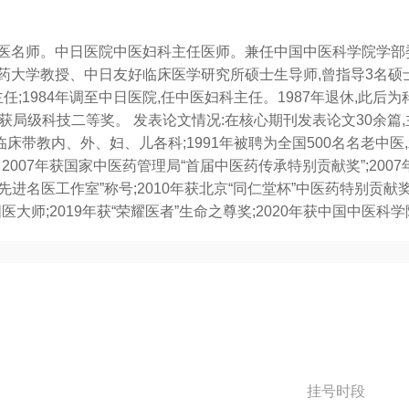
都国医名师。中日医院中医妇科主任医师。兼任中国中医科学院学部
药大学教授、中日友好临床医学研究所硕士生导师,曾指导3名硕士研究
;1984年调至中日医院,任中医妇科主任。1987年退休,此后为
获局级科技二等奖。 发表论文情况:在核心期刊发表论文30余篇,主
床带教内、外、妇、儿各科;1991年被聘为全国500名名老中
贴。2007年获国家中医药管理局“首届中医药传承特别贡献奖”;2
先进名医工作室”称号;2010年获北京“同仁堂杯”中医药特别贡献奖;
国医大师;2019年获“荣耀医者”生命之尊奖;2020年获中国中医
挂号时段