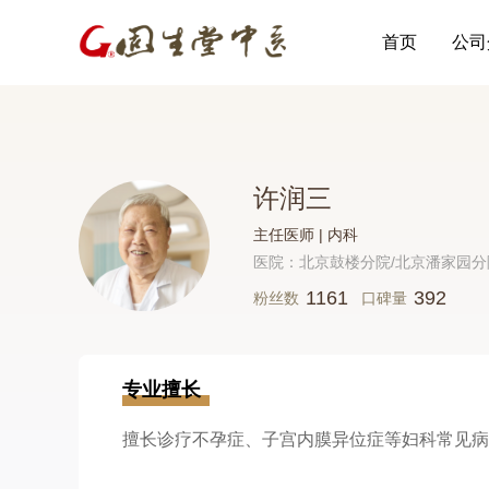
首页
公司
许润三
主任医师 | 内科
医院：北京鼓楼分院/北京潘家园分
1161
392
粉丝数
口碑量
专业擅长
擅长诊疗不孕症、子宫内膜异位症等妇科常见病