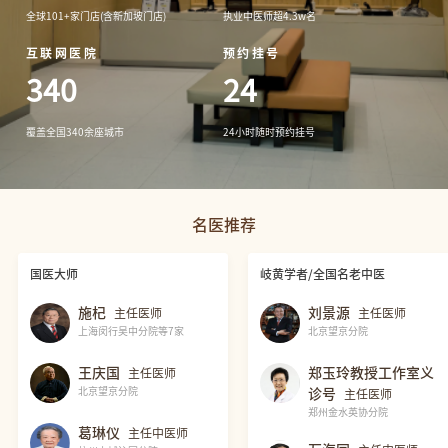
全球101+家门店(含新加坡门店)
执业中医师超4.3w名
互联网医院
预约挂号
340
24
覆盖全国340余座城市
24小时随时预约挂号
名医推荐
国医大师
岐黄学者/全国名老中医
施杞
刘景源
主任医师
主任医师
上海闵行吴中分院等7家
北京望京分院
王庆国
郑玉玲教授工作室义
主任医师
北京望京分院
诊号
主任医师
郑州金水英协分院
葛琳仪
主任中医师