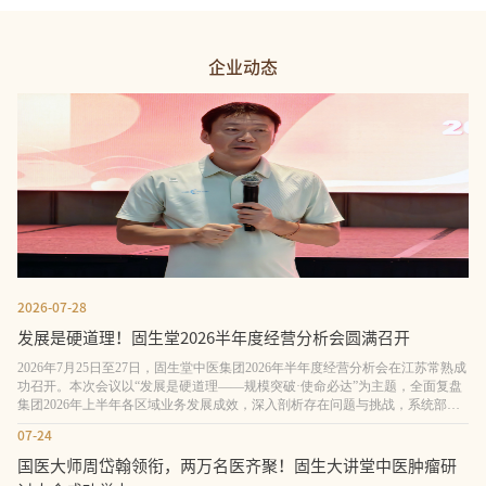
企业动态
2026-07-28
发展是硬道理！固生堂2026半年度经营分析会圆满召开
2026年7月25日至27日，固生堂中医集团2026年半年度经营分析会在江苏常熟成
功召开。本次会议以“发展是硬道理——规模突破·使命必达”为主题，全面复盘
集团2026年上半年各区域业务发展成效，深入剖析存在问题与挑战，系统部署
下半年及未来三年战略规划，进一步统一思想、凝聚共识，为实现“高增长”目
07-24
标筑牢根基。固生堂董事长涂志亮出席会议并讲话 固生堂中医集团董事长涂志
亮，集团副总
国医大师周岱翰领衔，两万名医齐聚！固生大讲堂中医肿瘤研