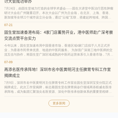
讨大会成功举办
7月24日，由固生堂倾力打造的全球学术盛会——固生大讲堂中医治疗恶性肿瘤
研讨大会在广州隆重召开。本次大会以广州为主会场，在北京、上海、香港、
新加坡等全球22个城市设立分会场，通过“云端”互联，搭建起跨地域、跨国界
的中医肿瘤学术交流平台。会议特邀国医大师周岱翰教授领衔，多位全国名中
07-21
医及业界泰斗同台论道，吸引了全球超2万名肿瘤领域中医专家、学者及基层医
师线上线下同步参与，充分彰显了固生大讲
固生堂加速香港布局：4家门店蓄势开业，港中医师赴广深考察
交流点赞平台实力
今年以来，固生堂加速布局中国香港市场，香港区域4家门店拟于八月正式开
业，为香港市民带来优质、地道的中医药服务。 为加强广深港三地中医师的交
流互信与协作，将固生堂广深区域成熟的中医药运营体系引入香港市场，7月19
日，由香港特区前选委、新华中医促进会理事长黄杰教授领衔，固生堂香港区
07-09
域30余名执业中医师前往广州、深圳开展为期一天的考察交流。本次活动是固
生堂组织的第二期香港中医师跨区
再添名医传承阵地！深圳市名中医黄明河主任脾胃专科工作室
揭牌成立
7月9日，深圳市名中医黄明河主任脾胃专科工作室在固生堂深圳宝安分院正式
揭牌成立。此次工作室揭牌，标志着固生堂在脾胃病诊疗领域再添权威名医传
承阵地，成为集团汇聚顶尖名医资源、深化中医传承创新体系的重要里程碑。
(深圳市名中医黄明河主任脾胃专科工作室成立) 黄明河主任是深圳市名中医，
全国老中医药专家学术经验继承工作指导老师，国家中医药管理局全国名老中
更多新闻
医药传承专家，享受政府特殊津贴。