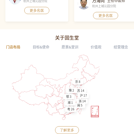
万海同
主任中医师
杭州上城沁园分院
杭州上城沁园分院
更多名医
更多名医
关于固生堂
门店布局
目标&使命
愿景&堂训
价值观
经营理念
京 8
豫 2
苏 14
沪 17
鄂 3
浙 14
湘 1
闽 5
粤 26
了解更多