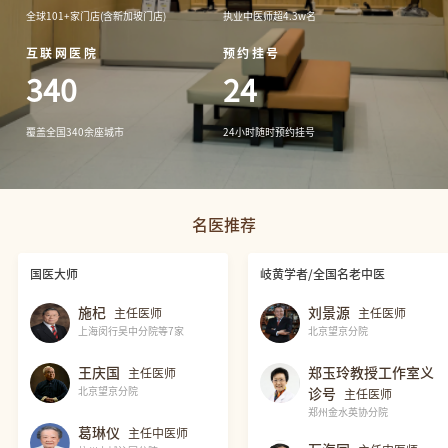
全球101+家门店(含新加坡门店)
执业中医师超4.3w名
互联网医院
预约挂号
340
24
覆盖全国340余座城市
24小时随时预约挂号
名医推荐
国医大师
岐黄学者/全国名老中医
施杞
刘景源
主任医师
主任医师
上海闵行吴中分院等7家
北京望京分院
王庆国
郑玉玲教授工作室义
主任医师
北京望京分院
诊号
主任医师
郑州金水英协分院
葛琳仪
主任中医师