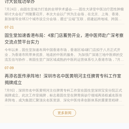
讨大会成功举办
7月24日，由固生堂倾力打造的全球学术盛会——固生大讲堂中医治疗恶性肿瘤
研讨大会在广州隆重召开。本次大会以广州为主会场，在北京、上海、香港、
新加坡等全球22个城市设立分会场，通过“云端”互联，搭建起跨地域、跨国界
的中医肿瘤学术交流平台。会议特邀国医大师周岱翰教授领衔，多位全国名中
07-21
医及业界泰斗同台论道，吸引了全球超2万名肿瘤领域中医专家、学者及基层医
师线上线下同步参与，充分彰显了固生大讲
固生堂加速香港布局：4家门店蓄势开业，港中医师赴广深考察
交流点赞平台实力
今年以来，固生堂加速布局中国香港市场，香港区域4家门店拟于八月正式开
业，为香港市民带来优质、地道的中医药服务。 为加强广深港三地中医师的交
流互信与协作，将固生堂广深区域成熟的中医药运营体系引入香港市场，7月19
日，由香港特区前选委、新华中医促进会理事长黄杰教授领衔，固生堂香港区
07-09
域30余名执业中医师前往广州、深圳开展为期一天的考察交流。本次活动是固
生堂组织的第二期香港中医师跨区
再添名医传承阵地！深圳市名中医黄明河主任脾胃专科工作室
揭牌成立
7月9日，深圳市名中医黄明河主任脾胃专科工作室在固生堂深圳宝安分院正式
揭牌成立。此次工作室揭牌，标志着固生堂在脾胃病诊疗领域再添权威名医传
承阵地，成为集团汇聚顶尖名医资源、深化中医传承创新体系的重要里程碑。
(深圳市名中医黄明河主任脾胃专科工作室成立) 黄明河主任是深圳市名中医，
全国老中医药专家学术经验继承工作指导老师，国家中医药管理局全国名老中
更多新闻
医药传承专家，享受政府特殊津贴。