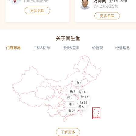
万海同
主任中医师
杭州上城沁园分院
杭州上城沁园分院
更多名医
更多名医
关于固生堂
门店布局
目标&使命
愿景&堂训
价值观
经营理念
京 8
豫 2
苏 14
沪 17
鄂 3
浙 14
湘 1
闽 5
粤 26
了解更多