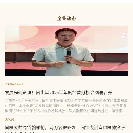
企业动态
2026-07-28
发展是硬道理！固生堂2026半年度经营分析会圆满召开
2026年7月25日至27日，固生堂中医集团2026年半年度经营分析会在江苏常熟成
功召开。本次会议以“发展是硬道理——规模突破·使命必达”为主题，全面复盘
集团2026年上半年各区域业务发展成效，深入剖析存在问题与挑战，系统部署
下半年及未来三年战略规划，进一步统一思想、凝聚共识，为实现“高增长”目
07-24
标筑牢根基。固生堂董事长涂志亮出席会议并讲话 固生堂中医集团董事长涂志
亮，集团副总
国医大师周岱翰领衔，两万名医齐聚！固生大讲堂中医肿瘤研