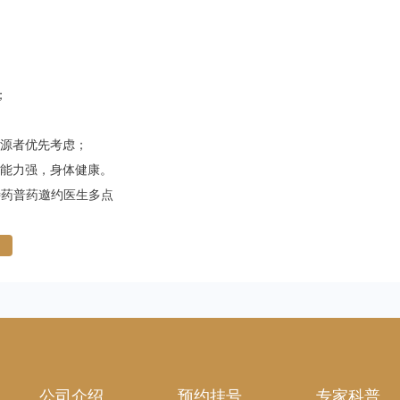
；
资源者优先考虑；
通能力强，身体健康。
特药普药邀约医生多点
公司介绍
预约挂号
专家科普